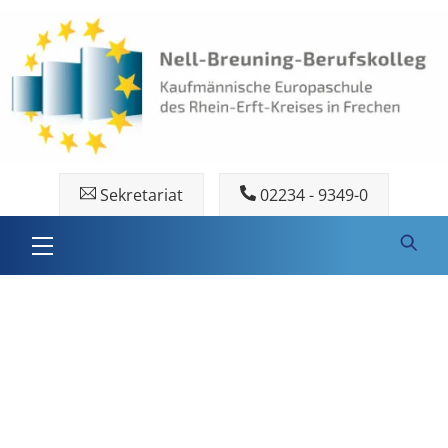
Skip
to
content
Sekretariat
02234 - 9349-0
Menu