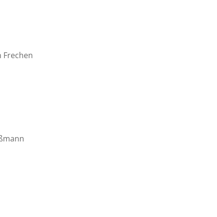
n Frechen
Gußmann