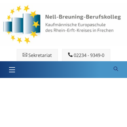
Skip
to
content
Sekretariat
02234 - 9349-0
Menu