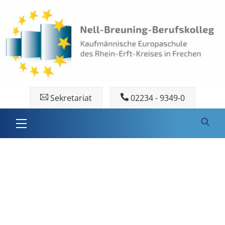
Skip
to
content
Sekretariat
02234 - 9349-0
Menu