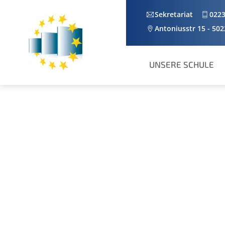
Skip
Sekretariat
0223
to
Antoniusstr 15 - 50
content
UNSERE SCHULE
INTERNATIONALE FÖRDERKLASSE