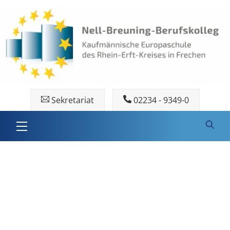
Skip
to
content
Sekretariat
02234 - 9349-0
Menu