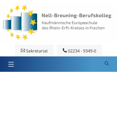
Skip
to
content
Sekretariat
02234 - 9349-0
Menu