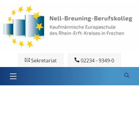
Skip
to
content
Sekretariat
02234 - 9349-0
Menu